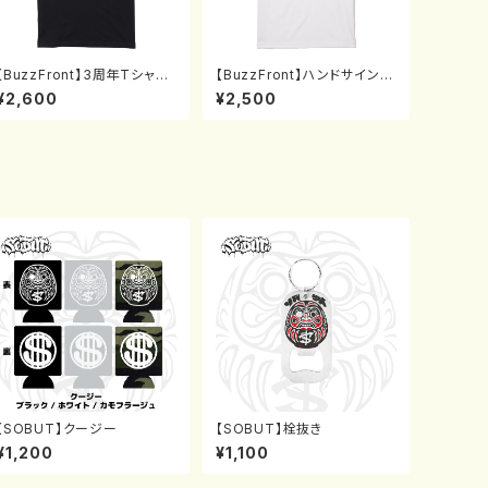
【BuzzFront】3周年Tシャツ
【BuzzFront】ハンドサインT
BS(S〜XL)
シャツ白(S〜XL)
¥2,600
¥2,500
【SOBUT】クージー
【SOBUT】栓抜き
¥1,200
¥1,100