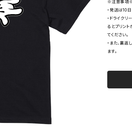
※注意事項
・発送は10
・ドライクリ
るとプリント
てください。
・また、裏返
ます。