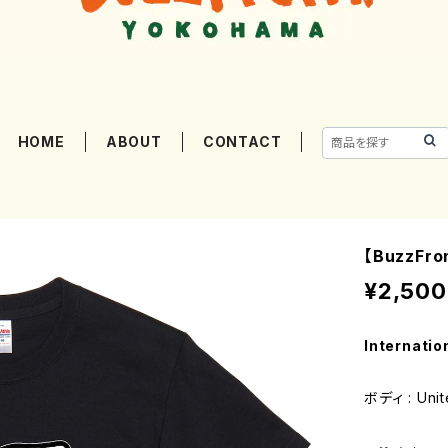
HOME
ABOUT
CONTACT
【BuzzF
¥2,500
Internatio
ボディ : Unit