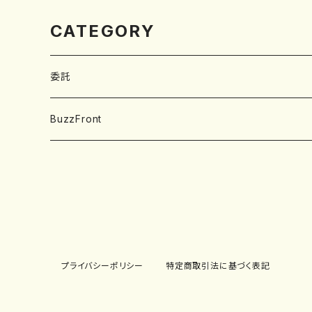
CATEGORY
委託
SOBUT
BuzzFront
Hi-Gi
Neeko design
ディストロ(CD/LP)
TM paint
タカキイッセイ
プライバシーポリシー
特定商取引法に基づく表記