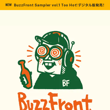
BuzzFront Sampler vol.1 Too Hot！デジタル版発売！