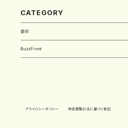
CATEGORY
委託
SOBUT
BuzzFront
Hi-Gi
Neeko design
ディストロ(CD/LP)
TM paint
タカキイッセイ
プライバシーポリシー
特定商取引法に基づく表記