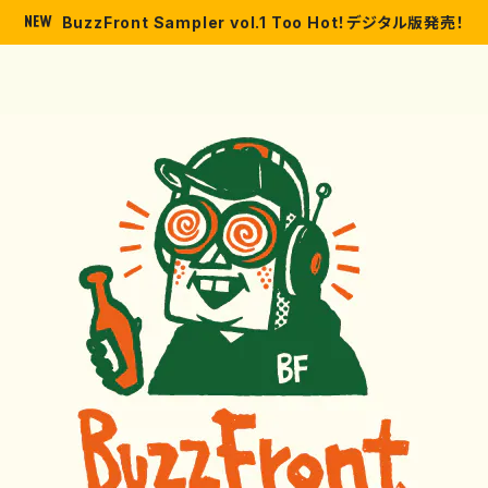
BuzzFront Sampler vol.1 Too Hot！デジタル版発売！