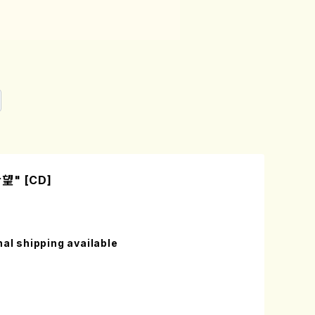
希望" [CD]
nal shipping available