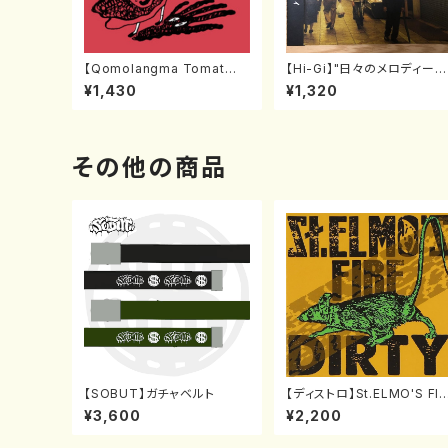
【Qomolangma Tomat
【Hi-Gi】"日々のメロディー"
o】"TANPO / MACAO"
[CD]
¥1,430
¥1,320
[7”シングルレコード]
その他の商品
【SOBUT】ガチャベルト
【ディストロ】St.ELMO'S FIR
E "DIRTY" [CD]
¥3,600
¥2,200