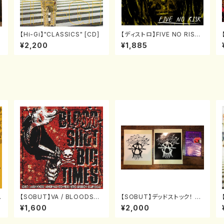
【Hi-Gi】"CLASSICS" [CD]
【ディストロ】FIVE NO RISK
"NOW HERE MAN" [CD]
¥2,200
¥1,885
【SOBUT】VA / BLOODSH
【SOBUT】デッドストック！ A
OT BIG TIME [LP]
NTI SOCIALステッカー&リ
¥1,600
¥2,000
ストバンド