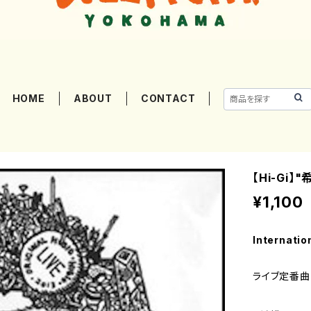
HOME
ABOUT
CONTACT
【Hi-Gi】"
¥1,100
Internatio
ライブ定番曲