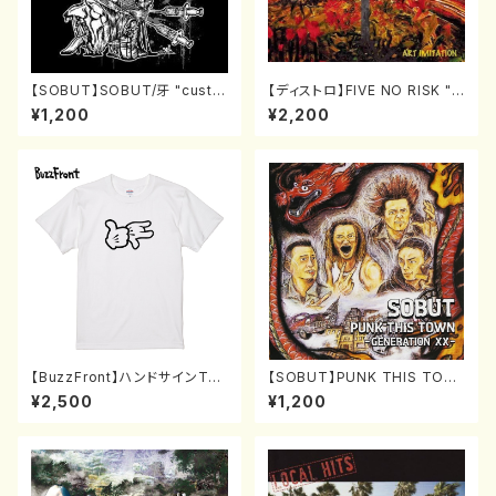
【SOBUT】SOBUT/牙 "custo
【ディストロ】FIVE NO RISK "A
m brain" [CD]
RT IMITATION" [CD]
¥1,200
¥2,200
【BuzzFront】ハンドサインTシ
【SOBUT】PUNK THIS TOW
ャツ白(S〜XL)
N [LP]
¥2,500
¥1,200