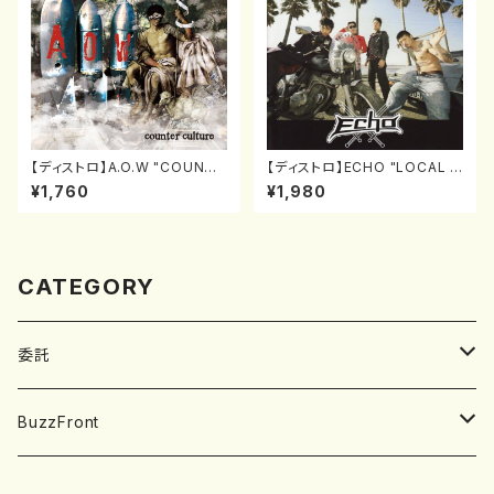
【ディストロ】A.O.W "COUNTE
【ディストロ】ECHO "LOCAL H
R CULTURE" [CD]
ITS" [CD]
¥1,760
¥1,980
CATEGORY
委託
SOBUT
BuzzFront
Hi-Gi
Neeko design