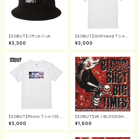
【SOBUT】バケットハット
【SOBUT】GirlFriend Tシャツ
(S〜XL)
¥3,300
¥3,000
【SOBUT】Photo Tシャツ(S〜
【SOBUT】VA / BLOODSHOT
XL)
BIG TIME [LP]
¥3,000
¥1,600