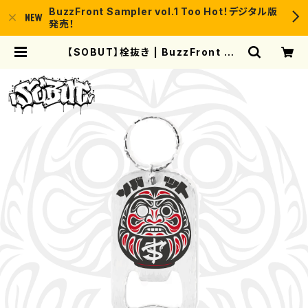
BuzzFront Sampler vol.1 Too Hot！デジタル版
発売！
【SOBUT】栓抜き | BuzzFront BA
SE