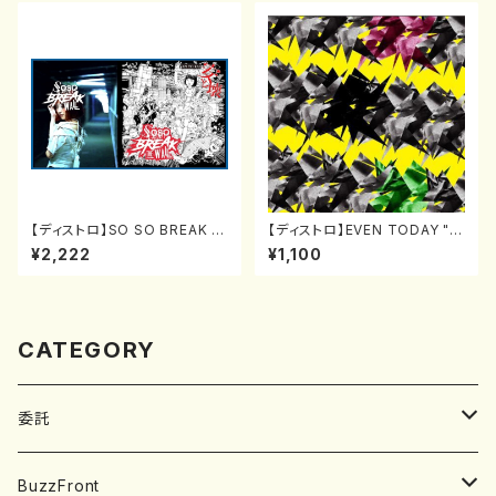
【ディストロ】SO SO BREAK T
【ディストロ】EVEN TODAY "E
HE WALL "AN TO KAI" [CD]
VEN TODAY" [CD]
¥2,222
¥1,100
CATEGORY
委託
SOBUT
BuzzFront