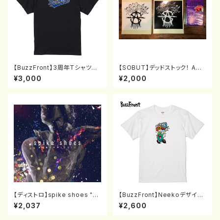
【BuzzFront】3周年TシャツBS
【SOBUT】デッドストック！ ANT
(S〜XL)+ピンバッチセット
I SOCIALステッカー&リストバ
¥3,000
¥2,000
ンド
【ディストロ】spike shoes "sp
【BuzzFront】Neekoデザイン
ectriddim" [CD]
Tシャツ(S〜XL)
¥2,037
¥2,600